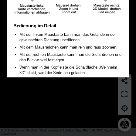
Bedienung im Detail
Mit der linken Maustaste kann man das Gelände in der
gewünschten Richtung überfliegen.
Mit dem Mausrädchen kann man rein und raus zoomen.
Mit der rechten Maustaste kann man die Sicht drehen und
den Blickwinkel festlegen.
Wenn man in der Kopfleiste die Schaltfläche „Weinheim
3D“ klickt, wird die Seite neu geladen.
Mit dem Suchbutton wird zunächst nach einer Straße
gesucht. Die Hausnummern stehen erst danach zur
Auswahl.
Mit dem Button „Übersicht“ erscheint eine kleine
Übersichtskarte.
Verschiedene Karteninhalte kann man über den Button
„Inhalte“ ein- und ausschalten.
Über den Button „Teilen“ in der Seitenleiste kann man
einen Link versenden.
©
© Stadtplan und Geodaten: Stadt Weinheim
© Luftbilder/Maps4BW: LGL BW
© OpenStreetMap-
Mitwirkende